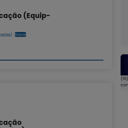
icação (Equip-
nentes)
Baixar
(16
co
icação