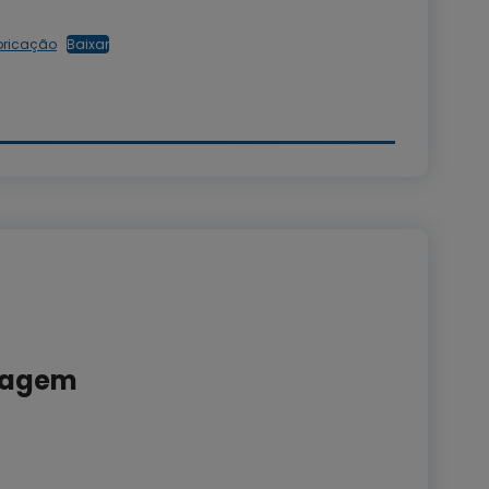
abricação
Baixar
tagem