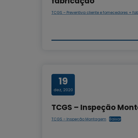
fabricação
TCGS – Preventiva cliente e fornecedores + f
19
dez, 2020
TCGS – Inspeção Mon
TCGS – Inspeção Montagem
Baixar