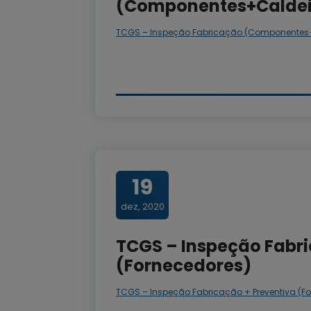
(Componentes+Caldei
TCGS – Inspeção Fabricação (Componentes
19
dez, 2020
TCGS – Inspeção Fabri
(Fornecedores)
TCGS – Inspeção Fabricação + Preventiva (F