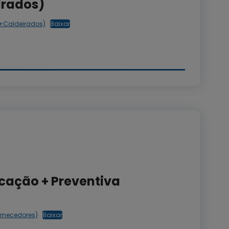
rados)
+Caldeirados)
Baixar
cação + Preventiva
ornecedores)
Baixar