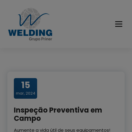
Pular
para
o
conteúdo
Cuidando do seu equipamento e preservando vidas
15
mar, 2024
Inspeção Preventiva em
Campo
Aumente a vida útil de seus equipamentos!