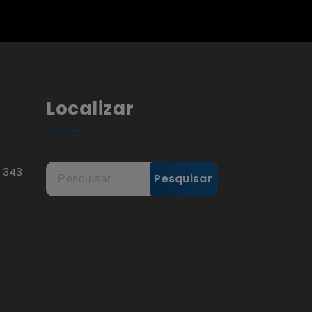
Localizar
Pesquisar
, 343
por: