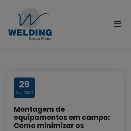
Pular
para
o
conteúdo
Cuidando do seu equipamento e preservando vidas
29
fev, 2024
Montagem de
equipamentos em campo:
Como minimizar os