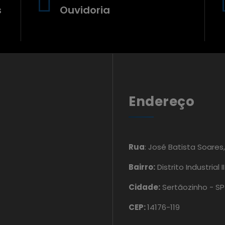
s
Ouvidoria
Endereço
Rua
: José Batista Soares
Bairro:
Distrito Industrial II
Cidade:
Sertãozinho - SP
CEP:
14176-119