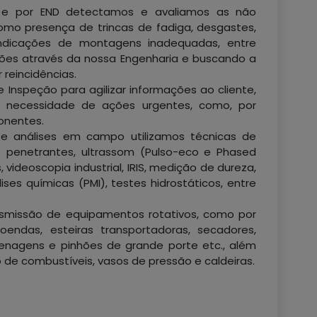
s e por END detectamos e avaliamos as não
mo presença de trincas de fadiga, desgastes,
 indicações de montagens inadequadas, entre
ões através da nossa Engenharia e buscando a
 reincidências.
e Inspeção para agilizar informações ao cliente,
r necessidade de ações urgentes, como, por
onentes.
 e análises em campo utilizamos técnicas de
os penetrantes, ultrassom (Pulso-eco e Phased
 videoscopia industrial, IRIS, medição de dureza,
lises químicas (PMI), testes hidrostáticos, entre
smissão de equipamentos rotativos, como por
ndas, esteiras transportadoras, secadores,
grenagens e pinhões de grande porte etc., além
e combustíveis, vasos de pressão e caldeiras.