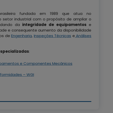
asileira fundada em 1989 que atua no
 setor industrial com o propósito de ampliar o
cuidando da
integridade de equipamentos
e
ade e consequente aumento da disponibilidade
ços de
Engenharia
,
Inspeções Técnicas
e
Análises
especializadas
:
uipamentos e Componentes Mecânicos
nformidades – WGI