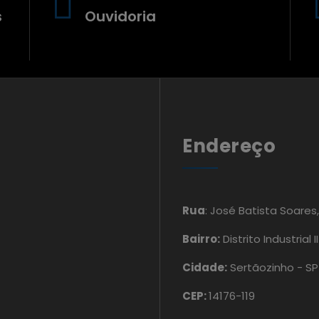
s
Ouvidoria
Endereço
Rua
: José Batista Soares
Bairro:
Distrito Industrial II
Cidade:
Sertãozinho - SP
CEP:
14176-119