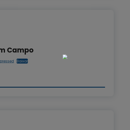
 em Campo
pressed
Baixar