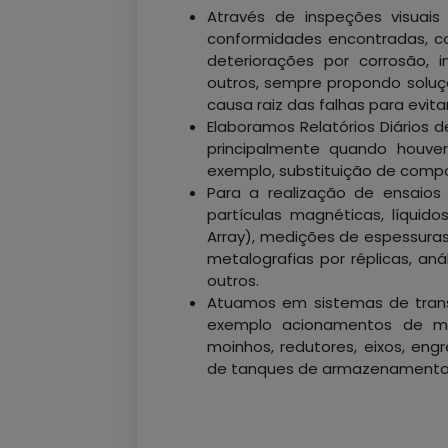
Através de inspeções visuai
conformidades encontradas, co
deteriorações por corrosão,
outros, sempre propondo soluç
causa raiz das falhas para evitar
Elaboramos Relatórios Diários d
principalmente quando houve
exemplo, substituição de comp
Para a realização de ensaios
partículas magnéticas, líquid
Array), medições de espessuras,
metalografias por réplicas, aná
outros.
Atuamos em sistemas de tran
exemplo acionamentos de moe
moinhos, redutores, eixos, en
de tanques de armazenamento d